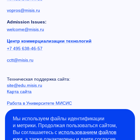
vopros@misis.ru
Admission Issues:
welcome@misis.ru
Центр коммерциализации технологий
+7 495 638-46-57
cctt@misis.ru
Техническая поддержка сайта:
site@edu.misis.ru
Карта сайта
Работа в Университете МИСИС
Сведения об образовательной организации
Мы используем файлы идентификации
и метрики. Продолжая пользоваться сайтом,
Информация о закупках
Вы соглашаетесь с
использованием файлов
Противодействие коррупции
куки
, а также ознакомлены и даете согласие
Политика конфиденциальности