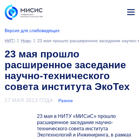
Лич
ны
Версия для слабовидящих
й
каб
НИТУ МИСИС
Новости
23 мая прошло расширенное заседание научно-те
ине
т
23 мая прошло
расширенное заседание
научно-технического
совета института ЭкоТех
27 МАЯ 2013 ГОДА
Разное
23 мая в НИТУ «МИСиС» прошло
расширенное заседание научно-
технического совета института
Экотехнологий и Инжиниринга, в рамках