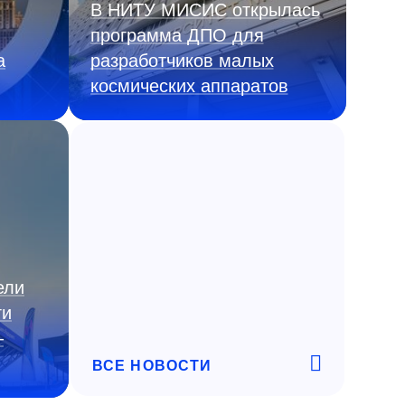
В НИТУ МИСИС открылась
программа ДПО для
а
разработчиков малых
космических аппаратов
ели
ги
—
ВСЕ НОВОСТИ