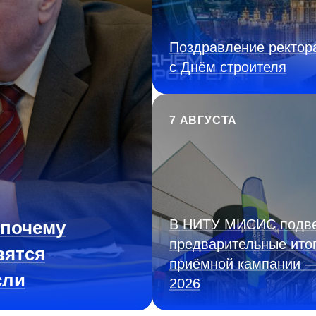
Поздравление ректор
с Днём строителя
7 АВГУСТА
В НИТУ МИСИС подв
 почему
предварительные ито
вятся
приёмной кампании 
сли
2026