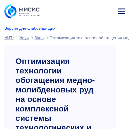
Лич
ны
Версия для слабовидящих
й
каб
НИТУ МИСИС
Наука
Защиты диссертаций
Оптимизация технологии обогащения мед
ине
т
Оптимизация
технологии
обогащения медно-
молибденовых руд
на основе
комплексной
системы
технологических и