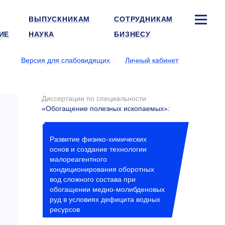
ВЫПУСКНИКАМ
СОТРУДНИКАМ
ИЕ
НАУКА
БИЗНЕСУ
Версия для слабовидящих
Личный кабинет
Диссертации по специальности
«Обогащение полезных ископаемых»
:
Развитие физико-химических
основ и создание технологии
малореагентного
кондиционирования оборотных
вод сложного состава при
обогащении медно-молибденовых
руд в условиях дефицита водных
ресурсов