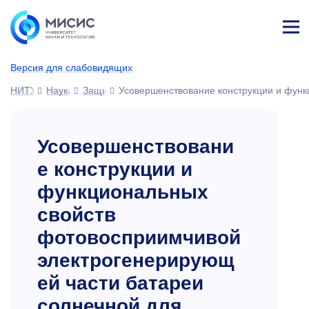
Лич
ны
Версия для слабовидящих
й
каб
НИТУ МИСИС
Наука
Защиты диссертаций
Усовершенствование конструкции и функ
ине
т
Усовершенствовани
е конструкции и
функциональных
свойств
фотовосприимчивой
электрогенерирующ
ей части батареи
солнечной для