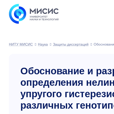
НИТУ МИСИС
Наука
Защиты диссертаций
Обосновани
Обоснование и раз
определения нели
упругого гистерез
различных генотип