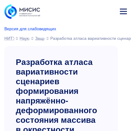
Лич
ны
Версия для слабовидящих
й
каб
НИТУ МИСИС
Наука
Защиты диссертаций
Разработка атласа вариативности сцена
ине
т
Разработка атласа
вариативности
сценариев
формирования
напряжённо-
деформированного
состояния массива
в окрестности