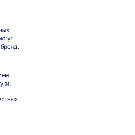
чных
могут
 бренд.
ием.
уки.
естных