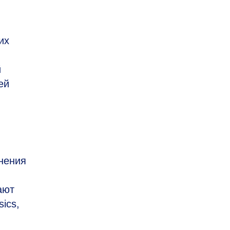
их
й
ей
нения
ают
ics,