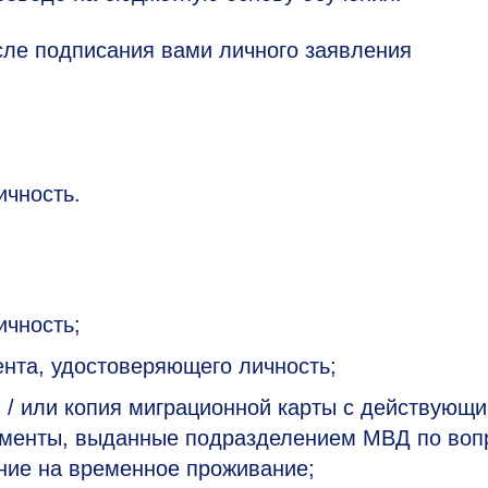
осле подписания вами личного заявления
ичность.
ичность;
нта, удостоверяющего личность;
и / или копия миграционной карты с действующ
окументы, выданные подразделением МВД по во
ние на временное проживание;