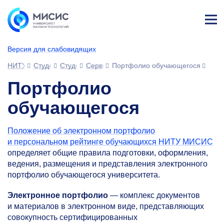
Лич
ны
Версия для слабовидящих
й
каб
НИТУ МИСИС
Студентам
Студенческий офис
Сервисы для обучающихся
Портфолио обучающегося
ине
т
Портфолио
обучающегося
Положение об электронном портфолио
и персональном рейтинге обучающихся НИТУ МИСИС
определяет общие правила подготовки, оформления,
ведения, размещения и представления электронного
портфолио обучающегося университета.
Электронное портфолио
— комплекс документов
и материалов в электронном виде, представляющих
совокупность сертифицированных