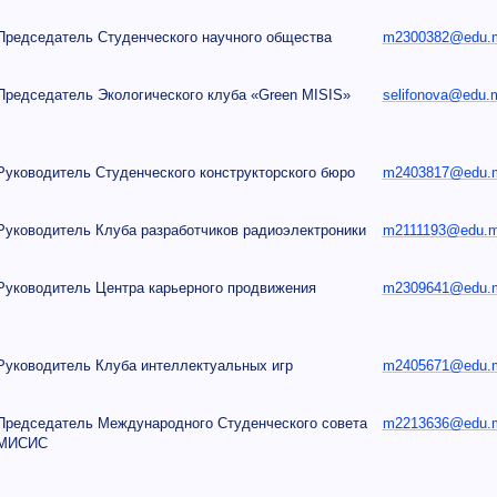
Председатель Студенческого научного общества
m2300382@edu.mi
Председатель Экологического клуба «Green MISIS»
selifonova@edu.m
Руководитель Студенческого конструкторского бюро
m2403817@edu.mi
Руководитель Клуба разработчиков радиоэлектроники
m2111193@edu.mi
Руководитель Центра карьерного продвижения
m2309641@edu.mi
Руководитель Клуба интеллектуальных игр
m2405671@edu.mi
Председатель Международного Студенческого совета
m2213636@edu.mi
МИСИС