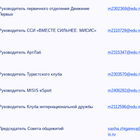
Руководитель первичного отделения Движение
m2302369@edu.mi
Первых
Руководитель ССИ «ВМЕСТЕ СИЛЬНЕЕ. МИСИС»
m2110729@edu.mi
Руководитель АртЛаб
m2315347@edu.mi
Руководитель Туристского клуба
m2303570@edu.mi
Руководитель MISIS eSport
m2406282@edu.mi
Руководитель Клуба интернациональной дружбы
m2112596@edu.mi
Председатель Совета общежитий
sasha.zhigareva
is.ru