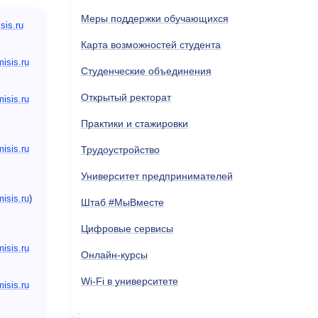
Меры поддержки обучающихся
sis.ru
Карта возможностей студента
sis.ru
Студенческие объединения
Открытый ректорат
sis.ru
Практики и стажировки
sis.ru
Трудоустройство
Университет предпринимателей
sis.ru
)
Штаб #МыВместе
Цифровые сервисы
sis.ru
Онлайн-курсы
Wi-Fi в университете
sis.ru