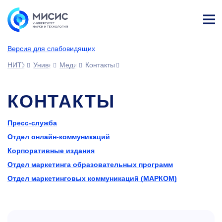
Лич
ны
Версия для слабовидящих
й
каб
НИТУ МИСИС
Университет
Медиа-рум
Контакты
ине
т
КОНТАКТЫ
Пресс-служба
Отдел онлайн-коммуникаций
Корпоративные издания
Отдел маркетинга образовательных программ
Отдел маркетинговых коммуникаций (МАРКОМ)