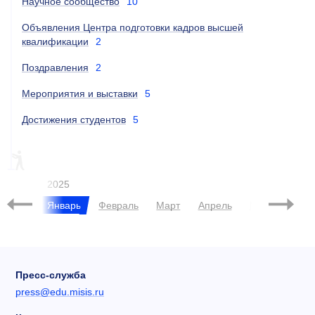
Научное сообщество
10
Объявления Центра подготовки кадров высшей
квалификации
2
Поздравления
2
Мероприятия и выставки
5
Достижения студентов
5
ОБРАЗОВАНИЕ, ESG
НАУКА, ESG
ESG
2025
брь
Январь
Февраль
Март
Апрель
Май
Июнь
Пресс-служба
press@edu.misis.ru