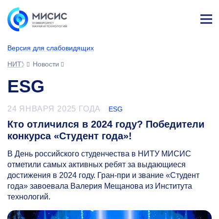
Лич
ны
Версия для слабовидящих
й
каб
НИТУ МИСИС
Новости
ине
т
ESG
24 ЯНВАРЯ 2025 ГОДА
ESG
Кто отличился в 2024 году? Победители
конкурса «Студент года»!
В День российского студенчества в НИТУ МИСИС
отметили самых активных ребят за выдающиеся
достижения в 2024 году. Гран-при и звание «Студент
года» завоевала Валерия Мещанова из Института
технологий.