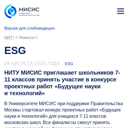
Лич
ны
Версия для слабовидящих
й
каб
НИТУ МИСИС
Новости
ине
т
ESG
29 АВГУСТА 2025 ГОДА
ESG
НИТУ МИСИС приглашает школьников 7-
11 классов принять участие в конкурсе
проектных работ «Будущее науки
и технологий»
В Университете МИСИС при поддержке Правительства
Москвы стартовал конкурс проектных работ «Будущее
науки и технологий» для учащихся
7-11
классов
московских школ. Все финалисты смогут принять