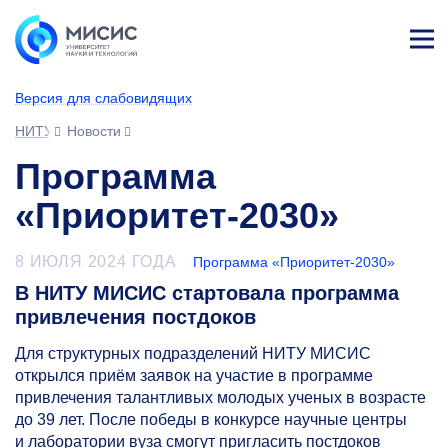
Лич
ны
Версия для слабовидящих
й
каб
НИТУ МИСИС
Новости
ине
т
Программа
«Приоритет-2030»
8 ИЮЛЯ 2024 ГОДА
Программа «Приоритет-2030»
В НИТУ МИСИС стартовала программа
привлечения постдоков
Для структурных подразделений НИТУ МИСИС
открылся приём заявок на участие в программе
привлечения талантливых молодых ученых в возрасте
до 39 лет. После победы в конкурсе научные центры
и лаборатории вуза смогут пригласить постдоков