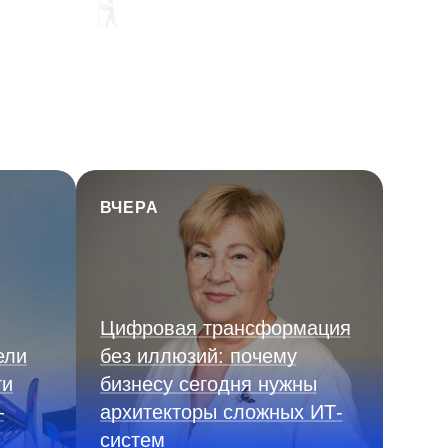
ВЧЕРА
Цифровая трансформация
ели
без иллюзий: почему
ги
бизнесу сегодня нужны
—
архитекторы сложных ИТ-
систем