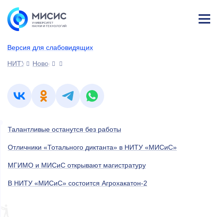
Лич
ны
Версия для слабовидящих
й
каб
НИТУ МИСИС
Новости
ине
т
Талантливые останутся без работы
Отличники «Тотального диктанта» в НИТУ «МИСиС»
МГИМО и МИСиС открывают магистратуру
В НИТУ «МИСиС» состоится Агрохакатон-2