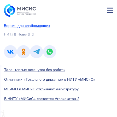
Лич
ны
Версия для слабовидящих
й
каб
НИТУ МИСИС
Новости
ине
т
Талантливые останутся без работы
Отличники «Тотального диктанта» в НИТУ «МИСиС»
МГИМО и МИСиС открывают магистратуру
В НИТУ «МИСиС» состоится Агрохакатон-2