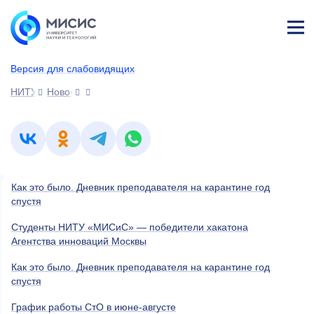
Лич
ны
Версия для слабовидящих
й
каб
НИТУ МИСИС
Новости
ине
т
Как это было. Дневник преподавателя на карантине год
спустя
Студенты НИТУ «МИСиС» — победители хакатона
Агентства инноваций Москвы
Как это было. Дневник преподавателя на карантине год
спустя
График работы СтО в июне-августе