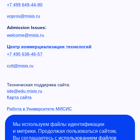
+7 499 649-44-80
vopros@misis.ru
Admission Issues:
welcome@misis.ru
Центр коммерциализации технологий
+7 495 638-46-57
cctt@misis.ru
Техническая поддержка сайта:
site@edu.misis.ru
Карта сайта
Работа в Университете МИСИС
Сведения об образовательной организации
Мы используем файлы идентификации
и метрики. Продолжая пользоваться сайтом,
Информация о закупках
Вы соглашаетесь с
использованием файлов
Противодействие коррупции