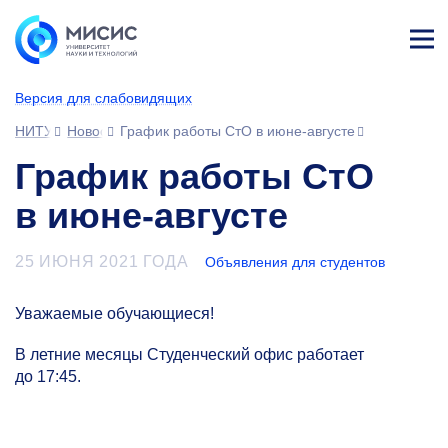
Лич
ны
Версия для слабовидящих
й
каб
НИТУ МИСИС
Новости
График работы СтО в июне-августе
ине
т
График работы СтО
в июне-августе
25 ИЮНЯ 2021 ГОДА
Объявления для студентов
Уважаемые обучающиеся!
В летние месяцы Студенческий офис работает
до 17:45.