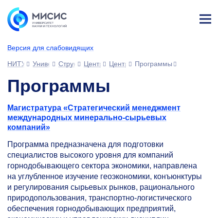
Лич
ны
Версия для слабовидящих
й
каб
НИТУ МИСИС
Университет
Структура университета
Центры
Центр стратегического менеджме
Программы
ине
т
Программы
Магистратура «Стратегический менеджмент
международных минерально-сырьевых
компаний»
Программа предназначена для подготовки
специалистов высокого уровня для компаний
горнодобывающего сектора экономики, направлена
на углубленное изучение геоэкономики, конъюнктуры
и регулирования сырьевых рынков, рационального
природопользования, транспортно-логистического
обеспечения горнодобывающих предприятий,