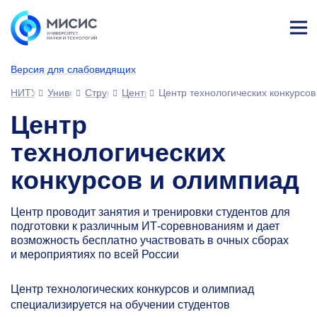
Лич
ны
Версия для слабовидящих
й
каб
НИТУ МИСИС
Университет
Структура университета
Центры
Центр технологических конкурсо
ине
т
Центр
технологических
конкурсов и олимпиад
Центр проводит занятия и тренировки студентов для
подготовки к различным ИТ-соревнованиям и дает
возможность бесплатно участвовать в очных сборах
и мероприятиях по всей России
Центр технологических конкурсов и олимпиад
специализируется на обучении студентов