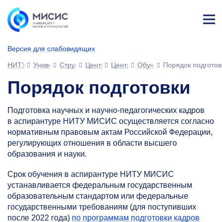
Лич
ны
Версия для слабовидящих
й
каб
НИТУ МИСИС
Университет
Структура университета
Центры
Центр подготовки кадров высшей
Обучение в аспирантуре
Порядок подготов
ине
т
Порядок подготовки
Подготовка научных и научно-педагогических кадров
в аспирантуре НИТУ МИСИС осуществляется согласно
нормативным правовым актам Российской Федерации,
регулирующих отношения в области высшего
образования и науки.
Срок обучения в аспирантуре НИТУ МИСИС
устанавливается федеральным государственным
образовательным стандартом или федеральные
государственными требованиям (для поступивших
после 2022 года)
по программам подготовки кадров