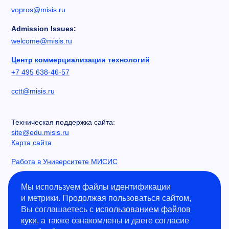
vopros@misis.ru
Admission Issues:
welcome@misis.ru
Центр коммерциализации технологий
+7 495 638-46-57
cctt@misis.ru
Техническая поддержка сайта:
site@edu.misis.ru
Карта сайта
Работа в Университете МИСИС
Сведения об образовательной организации
Мы используем файлы идентификации
и метрики. Продолжая пользоваться сайтом,
Информация о закупках
Вы соглашаетесь с
использованием файлов
Противодействие коррупции
куки
, а также ознакомлены и даете согласие
Политика конфиденциальности