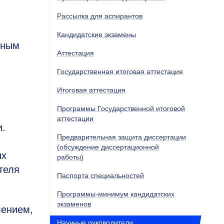
Рассылка для аспирантов
Кандидатские экзамены
чным
Аттестация
Государственная итоговая аттестация
Итоговая аттестация
Программы Государственной итоговой
аттестации
и.
Предварительная защита диссертации
(обсуждение диссертационной
ых
работы)
теля
Паспорта специальностей
.
Программы-минимум кандидатских
экзаменов
лением,
Научные руководители