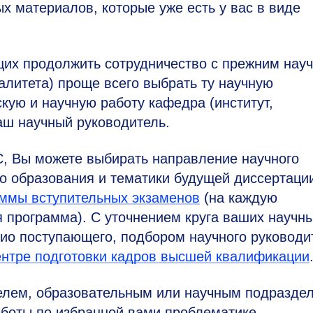
х материалов, которые уже есть у вас в виде
х продолжить сотрудничество с прежним нау
алитета) проще всего выбрать ту научную
кую и научную работу кафедра (институт,
ваш научный руководитель.
, Вы можете выбирать направление научного
о образования и тематики будущей диссертаци
ммы вступительных экзаменов
(на каждую
 программа). С уточнением круга ваших научн
ио поступающего, подбором научного руководи
нтре подготовки кадров высшей квалификации
елем, образовательным или научным подразде
аботы по избранной вами проблематике.