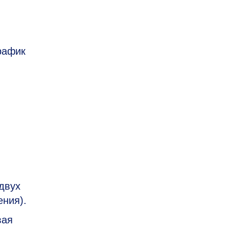
рафик
двух
ения).
вая