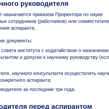
учного руководителя
т назначается приказом Проректора по науке
ных сотрудников (работников) или совместител
ения аспиранта.
ие документы:
 совета института с ходатайством о назначении
тантом и допуске к научному руководству (ес
теля, научного консультанта осуществлять науч
конкретного аспиранта;
оводителя за последние три года.
одителя перед аспирантом