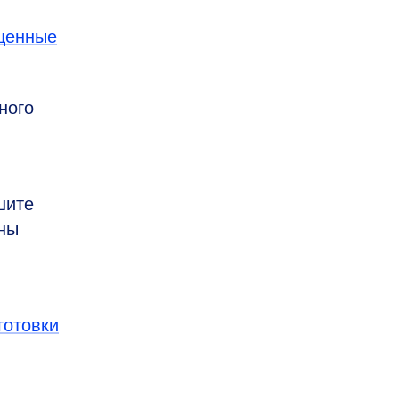
щенные
ного
шите
пны
готовки