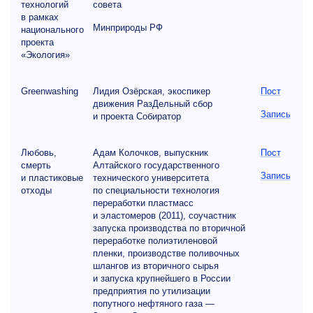
технологий
совета
в рамках
Минприроды РФ
национального
проекта
«Экология»
Greenwashing
Лидия Озёрская, экоспикер
Пост
движения РазДельный сбор
Запись
и проекта Собиратор
Любовь,
Адам Колочков, выпускник
Пост
смерть
Алтайского государственного
Запись
и пластиковые
технического университета
отходы
по специальности технология
переработки пластмасс
и эластомеров (2011), соучастник
запуска производства по вторичной
переработке полиэтиленовой
пленки, производстве поливочных
шлангов из вторичного сырья
и запуска крупнейшего в России
предприятия по утилизации
попутного нефтяного газа —