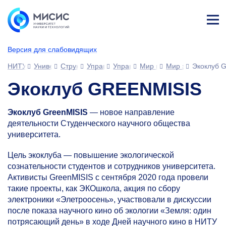
Лич
ны
Версия для слабовидящих
й
каб
НИТУ МИСИС
Университет
Структура университета
Управления
Управление развития человеческ
Мир возможностей МИС
Мир защиты окр
Экоклуб 
ине
т
Экоклуб GREENMISIS
Экоклуб GreenMISIS
— новое направление
деятельности Студенческого научного общества
университета.
Цель экоклуба — повышение экологической
сознательности студентов и сотрудников университета.
Активисты GreenMISIS с сентября 2020 года провели
такие проекты, как ЭКОшкола, акция по сбору
электроники «Элетроосень», участвовали в дискуссии
после показа научного кино об экологии «Земля: один
потрясающий день» в ходе Дней научного кино в НИТУ