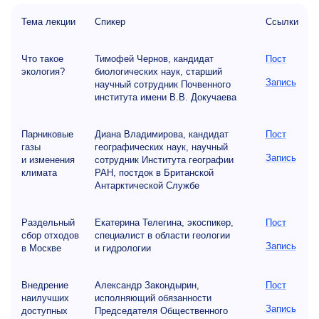
Тема лекции
Спикер
Ссылки
Что такое
Тимофей Чернов, кандидат
Пост
экология?
биологических наук, старший
Запись
научный сотрудник Почвенного
института имени В.В. Докучаева
Парниковые
Диана Владимирова, кандидат
Пост
газы
географических наук, научный
Запись
и изменения
сотрудник Института географии
климата
РАН, постдок в Британской
Антарктической Службе
Раздельный
Екатерина Телегина, экоспикер,
Пост
сбор отходов
специалист в области геологии
Запись
в Москве
и гидрологии
Внедрение
Александр Закондырин,
Пост
наилучших
исполняющий обязанности
Запись
доступных
Председателя Общественного