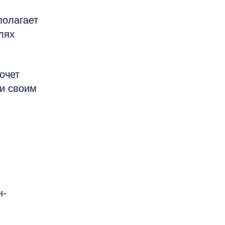
полагает
лях
очет
ли своим
н-