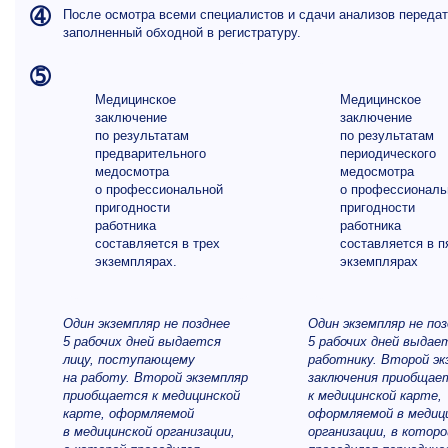
➃
После осмотра всеми специалистов и сдачи анализов передат
заполненный обходной в регистратуру.
➄
Медицинское
Медицинское
заключение
заключение
по результатам
по результатам
предварительного
периодического
медосмотра
медосмотра
о профессиональной
о профессиональ
пригодности
пригодности
работника
работника
составляется в трех
составляется в п
экземплярах.
экземплярах
О
дин экземпляр не позднее
Од
ин экземпляр не по
5 рабочих дней выдается
5 рабочих дней выдае
лицу, поступающему
работнику. Второй эк
на работу. Второй экземпляр
заключения приобщае
приобщается к медицинской
к медицинской карте,
карте, оформляемой
оформляемой в медиц
в медицинской организации,
организации, в которо