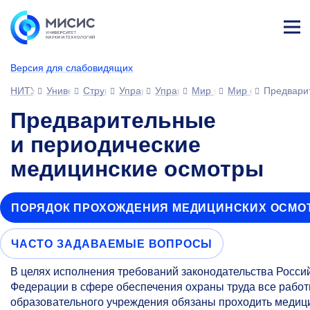
Лич
ны
Версия для слабовидящих
й
каб
НИТУ МИСИС
Университет
Структура университета
Управления
Управление развития человеческ
Мир возможностей МИС
Мир сотрудника
Предвари
ине
т
Предварительные
и периодические
медицинские осмотры
ПОРЯДОК ПРОХОЖДЕНИЯ МЕДИЦИНСКИХ ОСМО
ЧАСТО ЗАДАВАЕМЫЕ ВОПРОСЫ
В целях исполнения требований законодательства Росси
Федерации в сфере обеспечения охраны труда все работ
образовательного учреждения обязаны проходить медиц