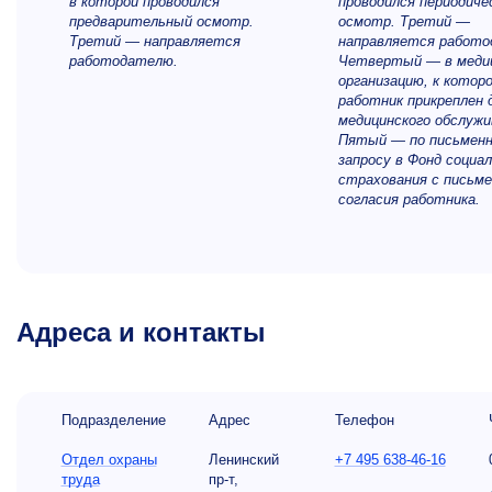
в которой проводился
проводился периодиче
предварительный осмотр.
осмотр. Третий —
Третий — направляется
направляется работо
работодате
лю.
Четвертый — в меди
организацию, к котор
работник прикреплен 
медицинского обслужи
Пятый — по письмен
запросу в Фонд социа
страхования с письме
согласия работника
.
Адреса и контакты
Подразделение
Адрес
Телефон
Отдел охраны
Ленинский
+7 495 638-46-16
труда
пр-т,