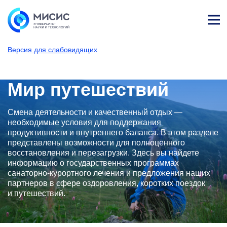
Лич
ны
Версия для слабовидящих
й
каб
НИТУ МИСИС
Университет
Структура университета
Управления
Управление развития человеческ
Мир возможностей МИС
Мир путешествий
ине
т
Мир путешествий
Смена деятельности и качественный отдых —
необходимые условия для поддержания
продуктивности и внутреннего баланса. В этом разделе
представлены возможности для полноценного
восстановления и перезагрузки. Здесь вы найдете
информацию о государственных программах
санаторно-курортного лечения и предложения наших
партнеров в сфере оздоровления, коротких поездок
и путешествий.