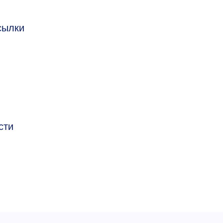
сылки
сти