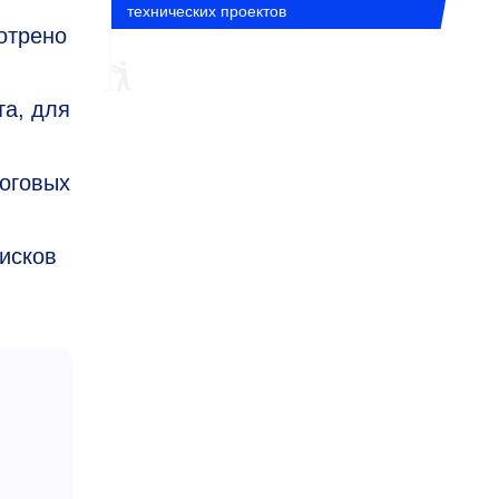
технических проектов
отрено
та, для
оговых
исков