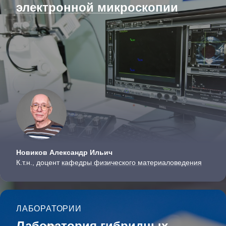
электронной микроскопии
Новиков Александр Ильич
К.т.н., доцент
кафедры физического материало­ведения
ЛАБОРАТОРИИ
Лаборатория гибридных