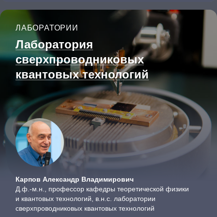
ЛАБОРАТОРИИ
Лаборатория
сверхпроводниковых
квантовых технологий
Карпов Александр Владимирович
Д.ф.-м.н., профессор кафедры теоретической физики
и квантовых технологий, в.н.с. лаборатории
сверхпроводниковых квантовых технологий