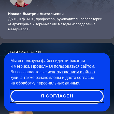
Иванов Дмитрий Анатольевич
Д.х.н., к.ф.-м.н., профессор, руководитель лаборатории
«Структурные и термические методы исследования
материалов»
ЛАБОРАТОРИИ
Лаборатория
Мы используем файлы идентификации
и метрики. Продолжая пользоваться сайтом,
ультраширокозонных
Вы соглашаетесь с
использованием файлов
полупроводников
куки
, а также ознакомлены и даете согласие
на
обработку персональных данных
.
Я СОГЛАСЕН