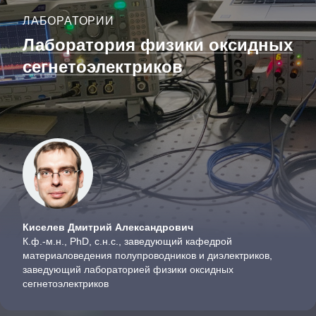
ЛАБОРАТОРИИ
Лаборатория физики оксидных
сегнетоэлектриков
Киселев Дмитрий Александрович
К.ф.-м.н., PhD, с.н.с., заведующий кафедрой
материаловедения полупроводников и диэлектриков,
заведующий лабораторией физики оксидных
сегнетоэлектриков