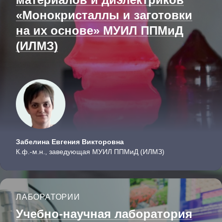
«Монокристаллы и заготовки
на их основе» МУИЛ ППМиД
(ИЛМЗ)
Забелина Евгения Викторовна
К.ф.-м.н., заведующая МУИЛ ППМиД (ИЛМЗ)
ЛАБОРАТОРИИ
Учебно-научная лаборатория