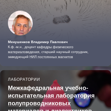
Менушенков Владимир Павлович
К.ф.-м.н., доцент
кафедры физического
материаловедения
, старший научный сотрудник,
заведующий
НИЛ постоянных магнитов
ЛАБОРАТОРИИ
Межкафедральная учебно-
испытательная лаборатория
полупроводниковых
материалов и диэлектриков