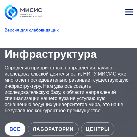
Лич
ны
Версия для слабовидящих
й
каб
НИТУ МИСИС
Наука
Инфраструктура
ине
т
Инфраструктура
Определив приоритетные направления научно-
исследовательской деятельности, НИТУ МИСИС уже
много лет последовательно развивает существующую
инфраструктуру. Нам удалось создать
исследовательскую базу, в области направлений
специализации нашего вуза не уступающую
оснащению ведущих университетов мира, это наше
безусловное конкурентное преимущество
ВСЕ
ЛАБОРАТОРИИ
ЦЕНТРЫ