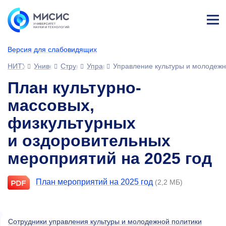
Лич
ны
Версия для слабовидящих
й
каб
НИТУ МИСИС
Университет
Структура университета
Управления
Управление культуры и молодежн
ине
т
План культурно-
массовых,
физкультурных
и оздоровительных
мероприятий на 2025 год
План мероприятий на 2025 год
(2,2 МБ)
Сотрудники управления культуры и молодежной политики