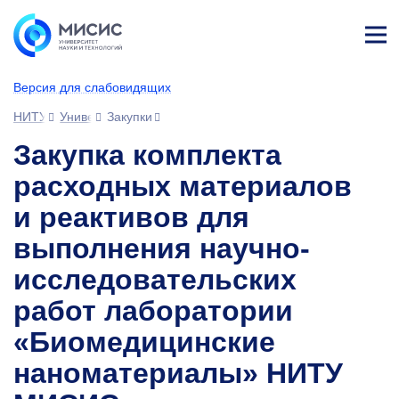
Лич
ны
Версия для слабовидящих
й
каб
НИТУ МИСИС
Университет
Закупки
ине
т
Закупка комплекта
расходных материалов
и реактивов для
выполнения научно-
исследовательских
работ лаборатории
«Биомедицинские
наноматериалы» НИТУ