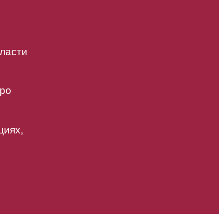
бласти
юро
циях,