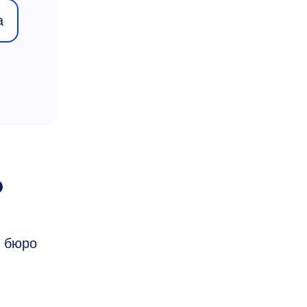
а
?
х бюро