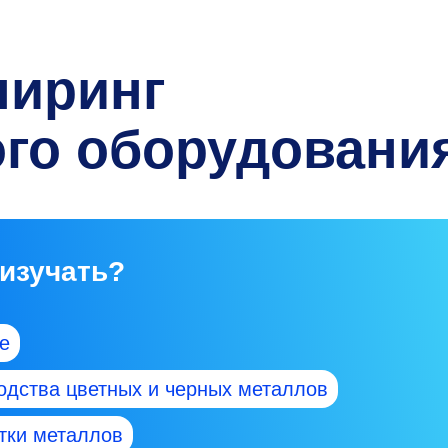
ниринг
ого оборудовани
 изучать?
е
одства цветных и черных металлов
тки металлов