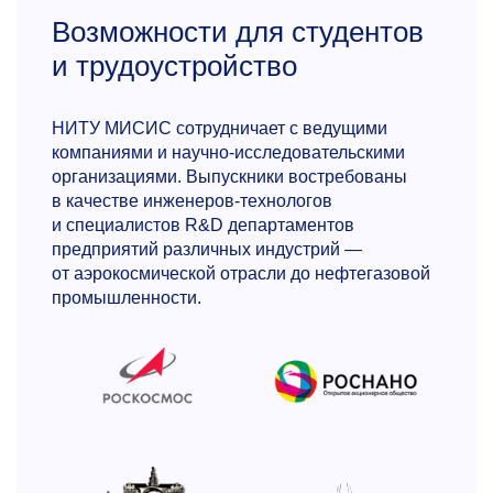
Возможности для студентов
и трудоустройство
Александр Тимофеевич
Морченко
НИТУ МИСИС сотрудничает с ведущими
К.ф.-м.н., доцент
кафедры технологии
компаниями и научно-исследовательскими
материалов электроники
организациями. Выпускники востребованы
в качестве инженеров-технологов
Окончил физический факультет Московского
и специалистов R&D департаментов
государственного университета им. М.И.
предприятий различных индустрий —
Ломоносова по специальности «Физика».
от аэрокосмической отрасли до нефтегазовой
Научные интересы лежат в области физики
промышленности.
и технологии материалов магнитной
электроники и микросистемной техники.
В рамках программы читает курсы
«Специальные вопросы физики магнитных
явлений в конденсированных средах»,
«Physics & Engineering of magnetic
nanomaterials, micro- and nanosystems»,
«Физика ферритов и родственных магнитных