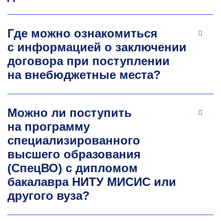
микроэлектроника и твердотельная
электроника. С 2016г. — кандидат технических
наук. На кафедре ТМЭ НИТУ МИСИС работает
Где можно ознакомиться
с 2009 г. Научные интересы —
с информацией о заключении
наноматериалы, нанокомпозиты
договора при поступлении
полупроводниковые материалы. Руководитель
грантов РФФИ, фонда Бортника и стипендии
на внебюджетные места?
Президента РФ. Индекс Хирша WoS — 2,
Индекс Хирша Scopus — 3, Индекс Хирша
РИНЦ-4. В рамках магистерской программы
Можно ли поступить
читает курсы «Физика квантоворазмерных
на программу
полупроводниковых композиций».
специализированного
+7 985 723-29-88
yakushko@misis.ru
высшего образования
(СпецВО) с дипломом
бакалавра НИТУ МИСИС или
другого вуза?