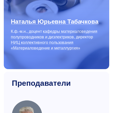
Наталья Юрьевна Табачкова
К.ф.-м.н., доцент
кафедры материало­ведения
полупровод­ников и диэлектриков
, директор
НИЦ коллективного пользования
«Материаловедение и металлургия»
Преподаватели