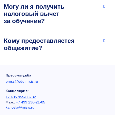
Могу ли я получить
налоговый вычет
Сергей Федорович Маренкин
за обучение?
Д.х.н., профессор кафедры технологии
материалов электроники, руководитель УНЦ
«Физико-химические основы технологии
Кому предоставляется
материалов твердотельной электроники»
общежитие?
(ИОНХ РАН-кафедра ТМЭ)
Автор свыше 430 публикаций
в рецензируемых научных журналах. Индекс
Хирша — 23. Научные интересы:
материаловедение полупроводников
Пресс-служба
и ферромагнетиков.
press@edu.misis.ru
+7 495 954-54-72
Канцелярия:
marenkin.sf@misis.ru
+7 495 955-00- 32
Факс:
+7 499 236-21-05
kancela@misis.ru