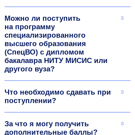
научных журналах. Индекс Хирша — 15.
Научные интересы: металлоуглеродные
Можно ли поступить
композитные наноматериалы и синтез
на программу
наноматериалов и гетероструктур.
специализированного
+7 495 638-45-43
kozlov.vv@misis.ru
высшего образования
(СпецВО) с дипломом
бакалавра НИТУ МИСИС или
другого вуза?
Что необходимо сдавать при
поступлении?
Егор Владимирович Якушко
К.т.н., доцент
За что я могу получить
Окончил кафедру технологии материалов
дополнительные баллы?
электроники НИТУ МИСИС по специальности