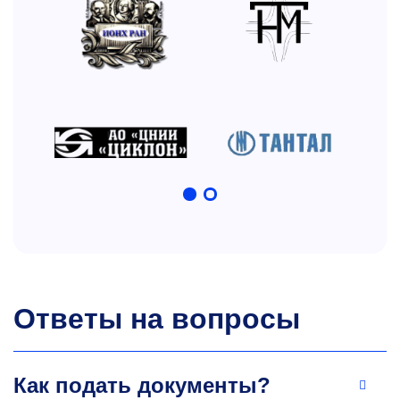
оксидов», «Магнитные наносистемы,
материалы и технологии». Индекс Хирша
WoS — 10, Индекс Хирша Scopus — 10,
Индекс Хирша РИНЦ-8.
+7 495 638-44-51
dratm@misis.ru
Владимир Валентинович
Ответы на вопросы
Козлов
Д.т.н., профессор кафедры технологии
материалов электроники
Как подать документы?
Автор свыше 80 публикаций в рецензируемых