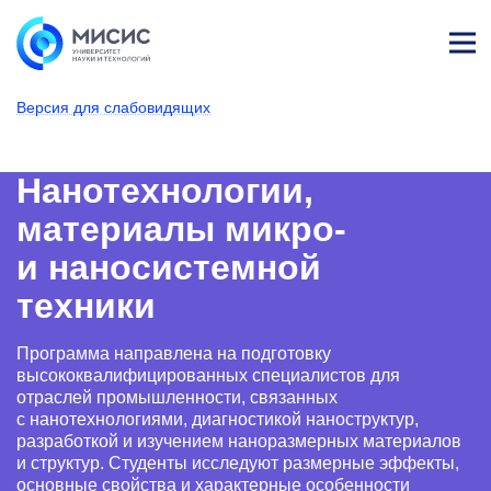
Лич
ны
Версия для слабовидящих
й
каб
НИТУ МИСИС
Поступающим
Условия приема
Магистратура и специализированное вы
Образовательные программы
Нанотехнологии и микрос
Нанотехнологии, 
ине
т
Нанотехнологии,
материалы микро-
и наносистемной
техники
Программа направлена на подготовку
высококвалифицированных специалистов для
отраслей промышленности, связанных
с нанотехнологиями, диагностикой наноструктур,
разработкой и изучением наноразмерных материалов
и структур. Студенты исследуют размерные эффекты,
основные свойства и характерные особенности