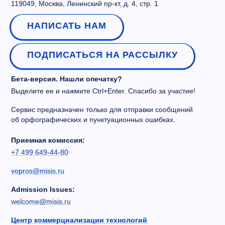
119049, Москва, Ленинский пр-кт, д. 4, стр. 1
НАПИСАТЬ НАМ
ПОДПИСАТЬСЯ НА РАССЫЛКУ
Олег Игоревич Рабинович
Бета-версия. Нашли опечатку?
К.ф.-м.н., доцент кафедры технологии
Выделите ее и нажмите Ctrl+Enter. Спасибо за участие!
материалов электроники
Научные интересы: технология и материалы
Сервис предназначен только для отправки сообщений
квантовой электроники и методы
об орфографических и пунктуационных ошибках.
моделирования.
Приемная комиссия:
+7 495 638-46-08
+7 499 649-44-80
rabinovich.oi@misis.ru
vopros@misis.ru
Admission Issues:
welcome@misis.ru
Центр коммерциализации технологий