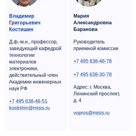
Владимир
Мария
Григорьевич
Александровна
Костишин
Баранова
Д.ф.-м.н., профессор,
Руководитель
заведующий кафедрой
приемной комиссии
технологии
+7 495 638-46-78
материалов
электроники,
+7 495 638-30-78
действительный член
Академии инженерных
Адрес: г. Москва,
наук РФ
Ленинский проспект,
д. 4
+7 495 638-46-51
kostishin@misis.ru
vopros@misis.ru