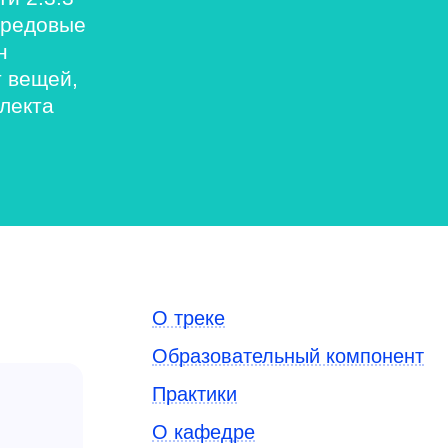
ередовые
н
 вещей,
лекта
О треке
Образовательный компонент
Практики
О кафедре