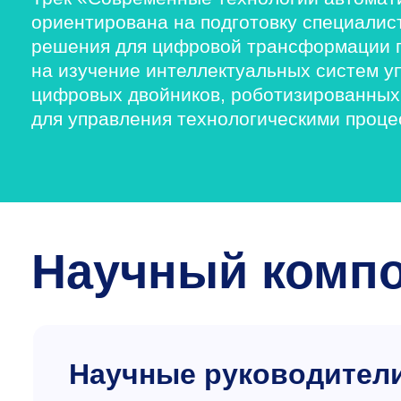
ориентирована на подготовку специалис
решения для цифровой трансформации 
на изучение интеллектуальных систем 
цифровых двойников, роботизированных 
для управления технологическими проце
Научный комп
Научные руководител