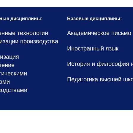
ные дисциплины:
Базовые дисциплины:
нные технологии
Академическое письмо
изации производства
Иностранный язык
изация
История и философия 
ление
гическими
Педагогика высшей шк
ами
водствами