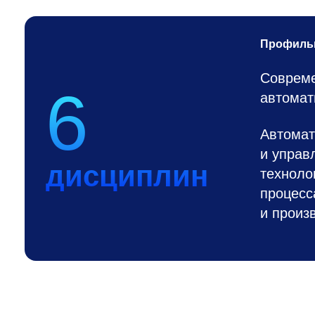
Профиль
Совреме
6
автомат
Автомат
и управ
дисциплин
техноло
процесс
и произ