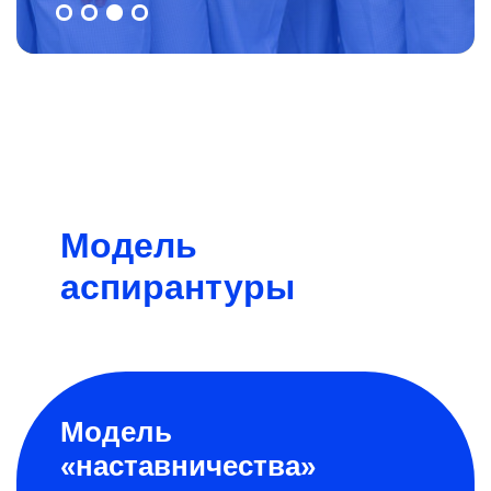
Модель
аспирантуры
Модель
«наставничества»