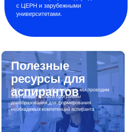
с ЦЕРН и зарубежными
университетами.
Полезные
ресурсы для
аспирантов
Дополнительное образование
: мы проводим
элективные курсы и программы
допобразования для формирования
необходимых компетенций аспиранта