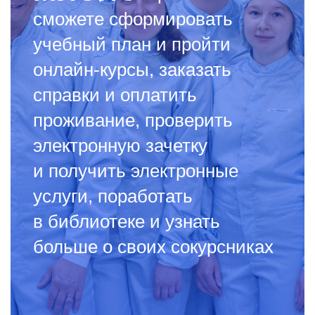
сможете сформировать
учебный план и пройти
онлайн-курсы, заказать
справки и оплатить
проживание, проверить
электронную зачетку
и получить электронные
услуги, поработать
в библиотеке и узнать
больше о своих сокурсниках