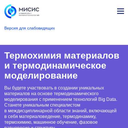
Лич
ны
Версия для слабовидящих
й
каб
НИТУ МИСИС
Поступающим
Условия приема
Аспирантура
Научные специальности
Металловедение и термич
Термохимия мате
ине
т
Термохимия материалов
и термодинамическое
моделирование
Вы будете участвовать в создании уникальных
материалов на основе термодинамического
моделирования с применением технологий Big Data.
Станете уникальным специалистом
в междисциплинарной области знаний, включающей
в себя материаловедение, термодинамику,
термохимию, машинное обучение, фазовое
равновесие и структуру.