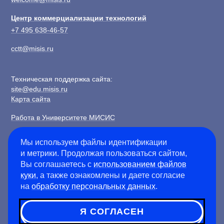
Центр коммерциализации технологий
+7 495 638-46-57
cctt@misis.ru
Техническая поддержка сайта:
site@edu.misis.ru
Карта сайта
Работа в Университете МИСИС
Сведения об образовательной организации
Мы используем файлы идентификации
и метрики. Продолжая пользоваться сайтом,
Информация о закупках
Вы соглашаетесь с
использованием файлов
Противодействие коррупции
куки
, а также ознакомлены и даете согласие
Политика конфиденциальности
на
обработку персональных данных
.
Я СОГЛАСЕН
©
2026
Университет науки и технологий МИСИС