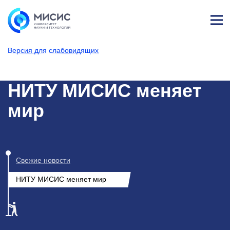
Лич
ны
Версия для слабовидящих
й
каб
НИТУ МИСИС
Новости
ине
т
НИТУ МИСИС меняет
мир
Свежие новости
НИТУ МИСИС меняет мир
1