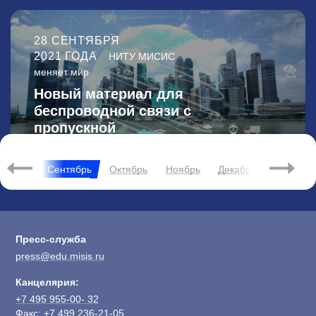
28 СЕНТЯБРЯ
2021 ГОДА
НИТУ МИСИС
меняет мир
Новый материал для
беспроводной связи с
пропускной
способностью 99.77%
2022
Август
Сентябрь
Октябрь
Ноябрь
Декабрь
Янва
Пресс-служба
press@edu.misis.ru
Канцелярия:
+7 495 955-00- 32
Факс:
+7 499 236-21-05