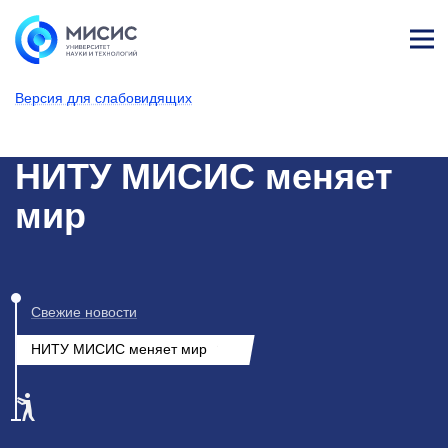
Лич
ны
Версия для слабовидящих
й
каб
НИТУ МИСИС
Новости
ине
т
НИТУ МИСИС меняет
мир
Свежие новости
НИТУ МИСИС меняет мир
2