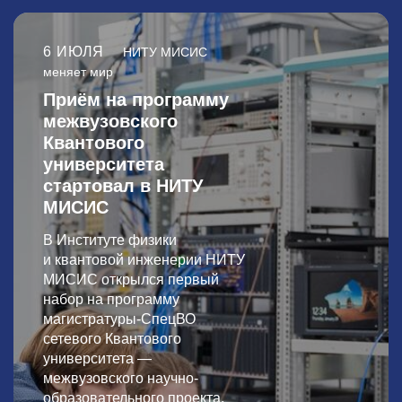
6 ИЮЛЯ
НИТУ МИСИС
меняет мир
Приём на программу
межвузовского
Квантового
университета
стартовал в НИТУ
МИСИС
В Институте физики
и квантовой инженерии НИТУ
МИСИС открылся первый
набор на программу
магистратуры-СпецВО
сетевого Квантового
университета —
межвузовского научно-
образовательного проекта,