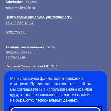
Admission Issues:
welcome@misis.ru
Центр коммерциализации технологий
+7 495 638-46-57
cctt@misis.ru
Техническая поддержка сайта:
site@edu.misis.ru
Карта сайта
Работа в Университете МИСИС
Сведения об образовательной организации
Мы используем файлы идентификации
и метрики. Продолжая пользоваться сайтом,
Информация о закупках
Вы соглашаетесь с
использованием файлов
Противодействие коррупции
куки
, а также ознакомлены и даете согласие
Политика конфиденциальности
на
обработку персональных данных
.