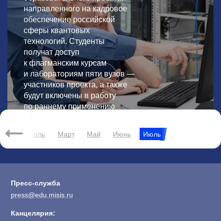
направленного на кадровое
обеспечение российской
сферы квантовых
технологий. Студенты
получат доступ
к флагманским курсам
и лабораториям пяти вузов —
участников проекта, а также
будут включены в работу
по раннему применению
квантовых вычислений.
2026
Февраль
Март
Май
Июнь
Июль
Пресс-служба
press@edu.misis.ru
Канцелярия: