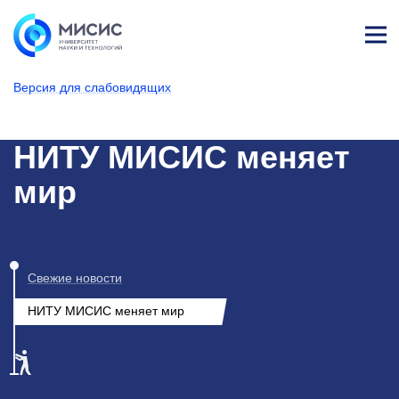
Лич
ны
Версия для слабовидящих
й
каб
НИТУ МИСИС
Новости
ине
т
НИТУ МИСИС меняет
мир
Свежие новости
НИТУ МИСИС меняет мир
1