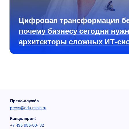
Цифровая трансформация бе
почему бизнесу сегодня нуж
архитекторы сложных ИТ-си
Пресс-служба
press@edu.misis.ru
Канцелярия:
+7 495 955-00- 32