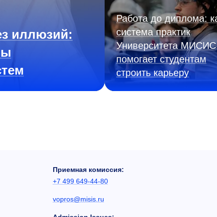
Работа до диплома: к
система практик
з иллюзий:
Университета МИСИС
ны
помогает студентам
стем
строить карьеру
Приемная комиссия:
+7 499 649-44-80
vopros@misis.ru
Admission Issues: