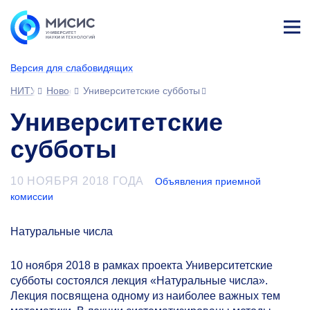
Лич
ны
Версия для слабовидящих
й
каб
НИТУ МИСИС
Новости
Университетские субботы
ине
т
Университетские
субботы
10 НОЯБРЯ 2018 ГОДА
Объявления приемной
комиссии
Натуральные числа
10 ноября 2018 в рамках проекта Университетские
субботы состоялся лекция «Натуральные числа».
Лекция посвящена одному из наиболее важных тем