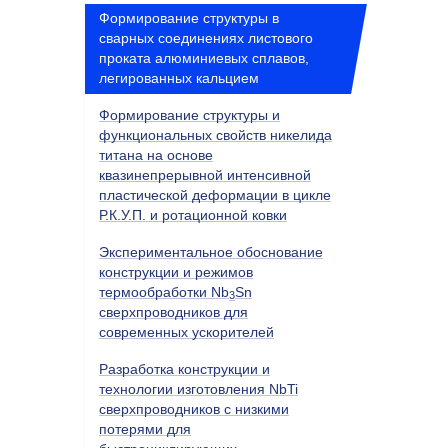
Формирование структуры в
сварных соединениях листового
проката алюминиевых сплавов,
легированных кальцием
Формирование структуры и
функциональных свойств никелида
титана на основе
квазинепрерывной интенсивной
пластической деформации в цикле
Р.К.У.П. и ротационной ковки
Экспериментальное обоснование
конструкции и режимов
термообработки Nb
Sn
3
сверхпроводников для
современных ускорителей
Разработка конструкции и
технологии изготовления
NbTi
сверхпроводников с низкими
потерями для