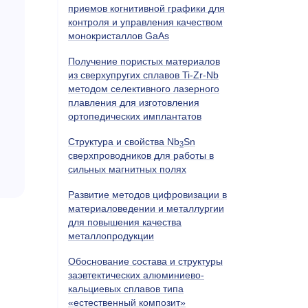
приемов когнитивной графики для
контроля и управления качеством
монокристаллов GaAs
Получение пористых материалов
из сверхупругих сплавов Ti-Zr-Nb
методом селективного лазерного
плавления для изготовления
ортопедических имплантатов
Структура и свойства Nb
Sn
3
сверхпроводников для работы в
сильных магнитных полях
Развитие методов цифровизации в
материаловедении и металлургии
для повышения качества
металлопродукции
Обоснование состава и структуры
заэвтектических алюминиево-
кальциевых сплавов типа
«естественный композит»