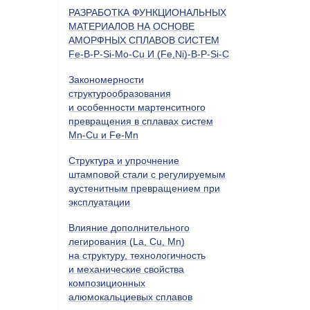
РАЗРАБОТКА ФУНКЦИОНАЛЬНЫХ
МАТЕРИАЛОВ НА ОСНОВЕ
АМОРФНЫХ СПЛАВОВ СИСТЕМ
Fe-B-P-Si-Мo-Cu И (Fe,Ni)-B-P-Si-C
Закономерности
структурообразования
и особенности мартенситного
превращения в сплавах систем
Mn-Cu и Fe-Mn
Cтруктура и упрочнение
штамповой стали с регулируемым
аустенитным превращением при
эксплуатации
Влияние дополнительного
легирования (La, Cu, Mn)
на структуру, технологичность
и механические свойства
композиционных
алюмокальциевых сплавов