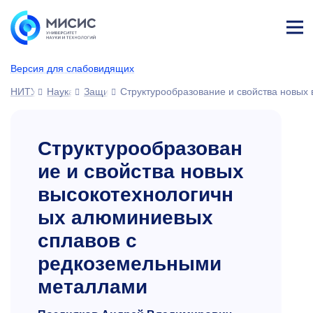
Лич
ны
Версия для слабовидящих
й
каб
НИТУ МИСИС
Наука
Защиты диссертаций
Структурообразование и свойства новы
ине
т
Структурообразован
ие и свойства новых
высокотехнологичн
ых алюминиевых
сплавов с
редкоземельными
металлами