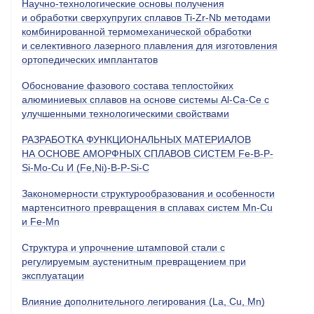
Научно-технологические основы получения
и обработки сверхупругих сплавов Ti-Zr-Nb методами
комбинированной термомеханической обработки
и селективного лазерного плавления для изготовления
ортопедических имплантатов
Обоснование фазового состава теплостойких
алюминиевых сплавов на основе системы Al-Ca-Ce с
улучшенными технологическими свойствами
РАЗРАБОТКА ФУНКЦИОНАЛЬНЫХ МАТЕРИАЛОВ
НА ОСНОВЕ АМОРФНЫХ СПЛАВОВ СИСТЕМ Fe-B-P-
Si-Мo-Cu И (Fe,Ni)-B-P-Si-C
Закономерности структурообразования и особенности
мартенситного превращения в сплавах систем Mn-Cu
и Fe-Mn
Cтруктура и упрочнение штамповой стали с
регулируемым аустенитным превращением при
эксплуатации
Влияние дополнительного легирования (La, Cu, Mn)