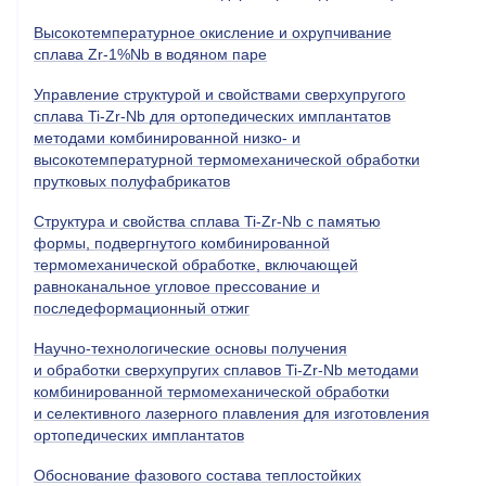
Высокотемпературное окисление и охрупчивание
сплава Zr-1%Nb в водяном паре
Управление структурой и свойствами сверхупругого
сплава Ti-Zr-Nb для ортопедических имплантатов
методами комбинированной низко- и
высокотемпературной термомеханической обработки
прутковых полуфабрикатов
Структура и свойства сплава Ti-Zr-Nb с памятью
формы, подвергнутого комбинированной
термомеханической обработке, включающей
равноканальное угловое прессование и
последеформационный отжиг
Научно-технологические основы получения
и обработки сверхупругих сплавов Ti-Zr-Nb методами
комбинированной термомеханической обработки
и селективного лазерного плавления для изготовления
ортопедических имплантатов
Обоснование фазового состава теплостойких