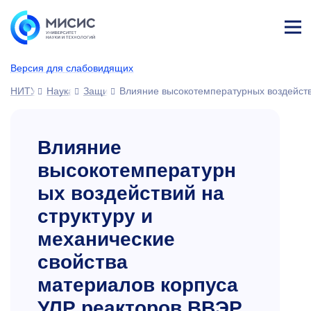
Лич
ны
Версия для слабовидящих
й
каб
НИТУ МИСИС
Наука
Защиты диссертаций
Влияние высокотемпературных воздейств
ине
т
Влияние
высокотемпературн
ых воздействий на
структуру и
механические
свойства
материалов корпуса
УЛР реакторов ВВЭР