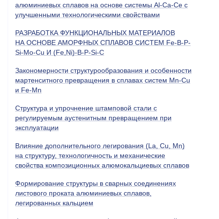
алюминиевых сплавов на основе системы Al-Ca-Ce с
улучшенными технологическими свойствами
РАЗРАБОТКА ФУНКЦИОНАЛЬНЫХ МАТЕРИАЛОВ
НА ОСНОВЕ АМОРФНЫХ СПЛАВОВ СИСТЕМ Fe-B-P-
Si-Мo-Cu И (Fe,Ni)-B-P-Si-C
Закономерности структурообразования и особенности
мартенситного превращения в сплавах систем Mn-Cu
и Fe-Mn
Cтруктура и упрочнение штамповой стали с
регулируемым аустенитным превращением при
эксплуатации
Влияние дополнительного легирования (La, Cu, Mn)
на структуру, технологичность и механические
свойства композиционных алюмокальциевых сплавов
Формирование структуры в сварных соединениях
листового проката алюминиевых сплавов,
легированных кальцием