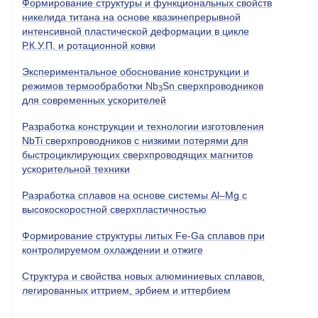
Формирование структуры и функциональных свойств
никелида титана на основе квазинепрерывной
интенсивной пластической деформации в цикле
Р.К.У.П. и ротационной ковки
Экспериментальное обоснование конструкции и
режимов термообработки Nb
Sn сверхпроводников
3
для современных ускорителей
Разработка конструкции и технологии изготовления
NbTi
сверхпроводников с низкими потерями для
быстроциклирующих сверхпроводящих магнитов
ускорительной техники
Разработка сплавов на основе системы Al–Mg с
высокоскоростной сверхпластичностью
Формирование структуры литых Fe-Ga сплавов при
контролируемом охлаждении и отжиге
Структура и свойства новых алюминиевых сплавов,
легированных иттрием, эрбием и иттербием