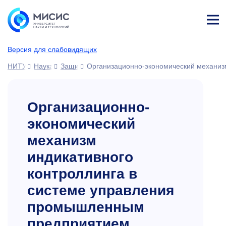
Лич
ны
Версия для слабовидящих
й
каб
НИТУ МИСИС
Наука
Защиты диссертаций
Организационно-экономический механиз
ине
т
Организационно-
экономический
механизм
индикативного
контроллинга в
системе управления
промышленным
предприятием