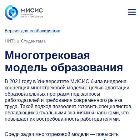
Лич
ны
Версия для слабовидящих
й
каб
НИТУ МИСИС
Студентам
ине
т
Многотрековая
модель образования
В 2021 году в Университете МИСИС была внедрена
концепция многотрековой модели с целью адаптации
образовательных программ под запросы
работодателей и требования современного рынка
труда. Такой подход позволяет готовить специалистов,
обладающих актуальными знаниями и навыками, что
повышает их востребованность работодателями.
Среди задач многотрековой модели — повысить