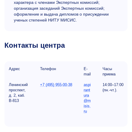
характера с членами Экспертных комиссий;
организация заседаний Экспертных комиссий;
оформление и выдача дипломов о присуждении
ученых степеней НИТУ МИСИС.
Контакты центра
Адрес
Телефон
E-
Часы
mail
приема
Ленинский
+7 (495) 955-00-38
aspi
14:00–17:00
проспект,
rant
(пн.-чт.).
д. 2, каб.
ura
В-813
@m
isis.
ru