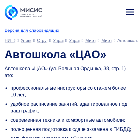
Лич
ны
Версия для слабовидящих
й
каб
НИТУ МИСИС
Университет
Структура университета
Управления
Управление развития человеческ
Мир возможностей МИС
Мир полезных на
Автошкол
ине
т
Автошкола «ЦАО»
Автошкола «ЦАО» (ул. Большая Ордынка, 38, стр. 1) —
это:
профессиональные инструкторы со стажем более
10 лет;
удобное расписание занятий, адаптированное под
ваш график;
современная техника и комфортные автомобили;
полноценная подготовка к сдаче экзамена в ГИБДД;