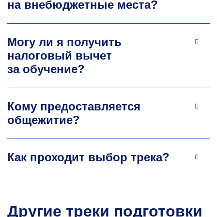
на внебюджетные места?
Ассистент кафедры промышленного
менеджмента
Могу ли я получить
Область научных интересов: экономика
и управление.
налоговый вычет
akimova.em@misis.ru
за обучение?
Кому предоставляется
общежитие?
Как проходит выбор трека?
Другие треки подготовки