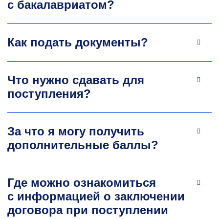
с бакалавриатом?
Егор Олегович Романенко
Ассистент кафедры промышленного
Как подать документы?
менеджмента
Область научных интересов: Back-end
разработка; Алгоритмы и структуры данных;
Что нужно сдавать для
Обработка данных; Маркетинг; Веб-дизайн.
поступления?
romanenko.eo@misis.ru
За что я могу получить
дополнительные баллы?
Где можно ознакомиться
с информацией о заключении
Екатерина Максимовна
договора при поступлении
Тарасова